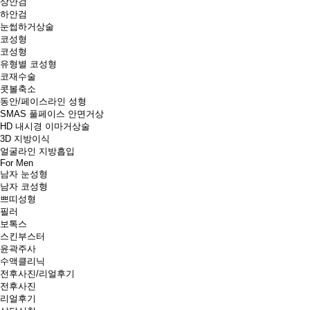
상안검
하안검
눈썹하거상술
코성형
코성형
유형별 코성형
코재수술
콧볼축소
동안/페이스라인 성형
SMAS 풀페이스 안면거상
HD 내시경 이마거상술
3D 지방이식
얼굴라인 지방흡입
For Men
남자 눈성형
남자 코성형
쁘띠성형
필러
보톡스
스킨부스터
윤곽주사
수액클리닉
전후사진/리얼후기
전후사진
리얼후기