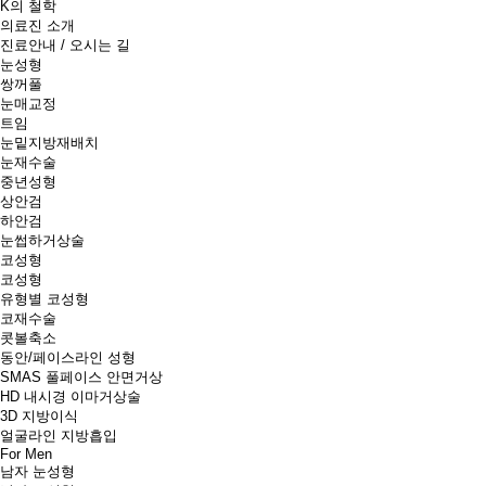
K의 철학
의료진 소개
진료안내 / 오시는 길
눈성형
쌍꺼풀
눈매교정
트임
눈밑지방재배치
눈재수술
중년성형
상안검
하안검
눈썹하거상술
코성형
코성형
유형별 코성형
코재수술
콧볼축소
동안/페이스라인 성형
SMAS 풀페이스 안면거상
HD 내시경 이마거상술
3D 지방이식
얼굴라인 지방흡입
For Men
남자 눈성형